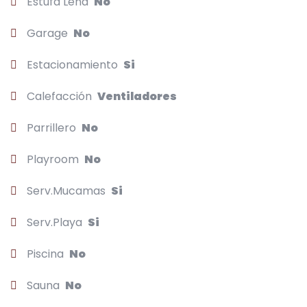
Estufa Leña
No
Garage
No
Estacionamiento
Si
Calefacción
Ventiladores
Parrillero
No
Playroom
No
Serv.Mucamas
Si
Serv.Playa
Si
Piscina
No
Sauna
No