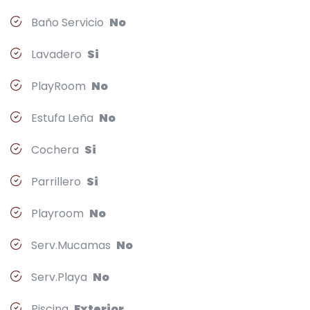
Baño Servicio
No
Lavadero
Si
PlayRoom
No
Estufa Leña
No
Cochera
Si
Parrillero
Si
Playroom
No
Serv.Mucamas
No
Serv.Playa
No
Piscina
Exterior